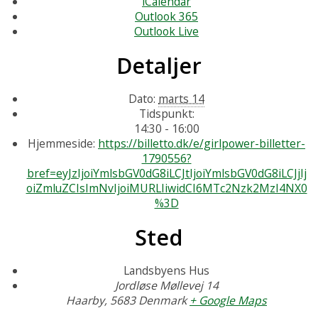
iCalendar
Outlook 365
Outlook Live
Detaljer
Dato:
marts 14
Tidspunkt:
14:30 - 16:00
Hjemmeside:
https://billetto.dk/e/girlpower-billetter-
1790556?
bref=eyJzIjoiYmlsbGV0dG8iLCJtIjoiYmlsbGV0dG8iLCJjIj
oiZmluZCIsImNvIjoiMURLIiwidCI6MTc2Nzk2MzI4NX0
%3D
Sted
Landsbyens Hus
Jordløse Møllevej 14
Haarby
,
5683
Denmark
+ Google Maps